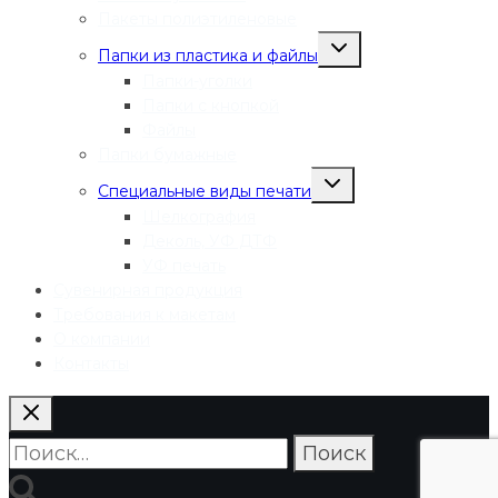
Пакеты полиэтиленовые
Переключить
Папки из пластика и файлы
дочернее
меню
Папки-уголки
Папки с кнопкой
Файлы
Папки бумажные
Переключить
Специальные виды печати
дочернее
меню
Шелкография
Деколь, УФ ДТФ
УФ печать
Сувенирная продукция
Требования к макетам
О компании
Контакты
Найти: