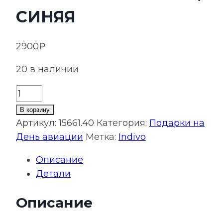
СИНЯЯ
2900
₽
20 в наличии
Количество
товара
В корзину
Дорожная
Артикул:
15661.40
Категория:
Подарки на
подушка-
День авиации
Метка:
Indivo
массажер
Описание
inRelax,
Детали
синяя
Описание