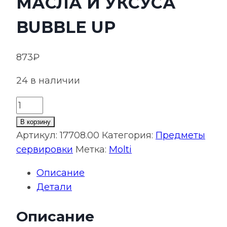
МАСЛА И УКСУСА
BUBBLE UP
873
₽
24 в наличии
Количество
товара
В корзину
Бутылка
Артикул:
17708.00
Категория:
Предметы
для
сервировки
Метка:
Molti
масла
Описание
и
Детали
уксуса
Bubble
Описание
Up