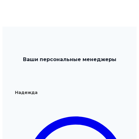
товар
имеет
нескольк
вариаций
Опции
можно
выбрать
Ваши персональные менеджеры
на
странице
товара.
Надежда