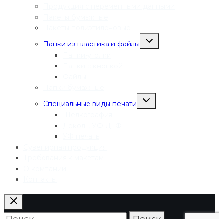
Продукция с переменными данными
Пакеты бумажные
Пакеты полиэтиленовые
Переключить
Папки из пластика и файлы
дочернее
меню
Папки-уголки
Папки с кнопкой
Файлы
Папки бумажные
Переключить
Специальные виды печати
дочернее
меню
Шелкография
Деколь, УФ ДТФ
УФ печать
Сувенирная продукция
Требования к макетам
О компании
Контакты
Найти: