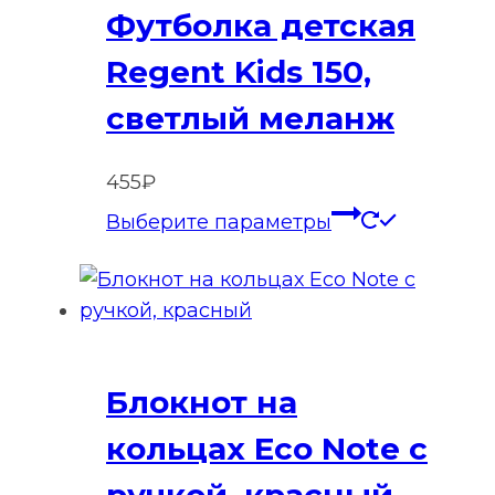
Футболка детская
можно
выбрать
Regent Kids 150,
на
светлый меланж
странице
товара.
455
₽
Этот
Выберите параметры
товар
имеет
нескольк
вариаций
Опции
Блокнот на
можно
выбрать
кольцах Eco Note с
на
ручкой, красный
странице