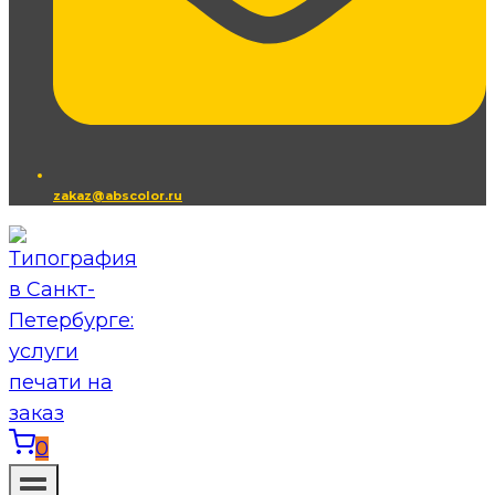
zakaz@abscolor.ru
0