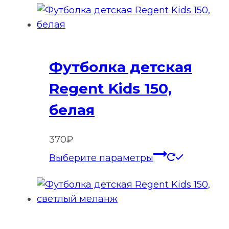
Футболка детская
Regent Kids 150,
белая
370
₽
Этот
Выберите параметры
товар
имеет
нескольк
вариаций
Опции