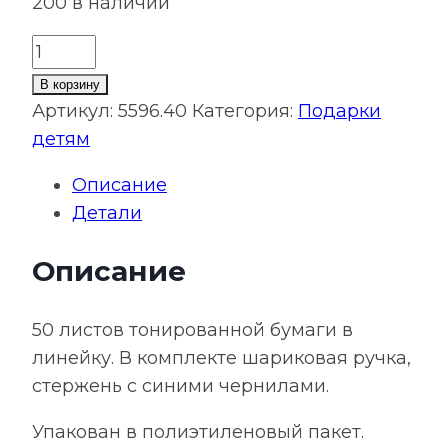
200 в наличии
Количество
товара
В корзину
Блокнот
Артикул:
5596.40
Категория:
Подарки
на
детям
кольцах
Описание
Eco
Детали
Note
с
Описание
ручкой,
синий
50 листов тонированной бумаги в
линейку. В комплекте шариковая ручка,
стержень с синими чернилами.
Упакован в полиэтиленовый пакет.