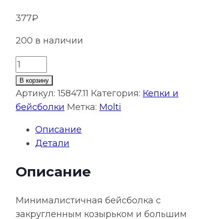
377
₽
200 в наличии
Количество
товара
В корзину
Бейсболка
Артикул:
15847.11
Категория:
Кепки и
Standard,
бейсболки
Метка:
Molti
серая
Описание
Детали
Описание
Минималистичная бейсболка с
закругленным козырьком и большим