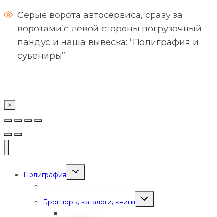
Серые ворота автосервиса, сразу за
воротами с левой стороны погрузочный
пандус и наша вывеска: “Полиграфия и
сувениры”
×
Переключить
Полиграфия
дочернее
меню
баннеры, плакаты, картины
Переключить
Брошюры, каталоги, книги
дочернее
меню
Брошюры