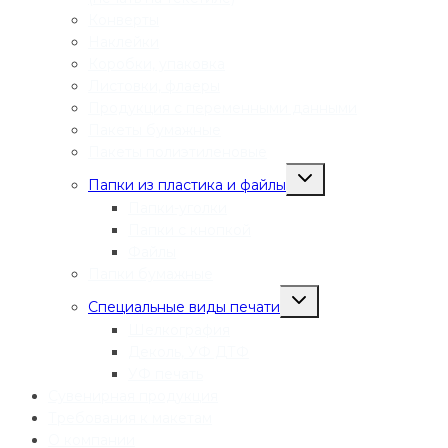
Конверты
Наклейки
Коробки, упаковка
Листовки, флаеры
Продукция с переменными данными
Пакеты бумажные
Пакеты полиэтиленовые
Переключить
Папки из пластика и файлы
дочернее
меню
Папки-уголки
Папки с кнопкой
Файлы
Папки бумажные
Переключить
Специальные виды печати
дочернее
меню
Шелкография
Деколь, УФ ДТФ
УФ печать
Сувенирная продукция
Требования к макетам
О компании