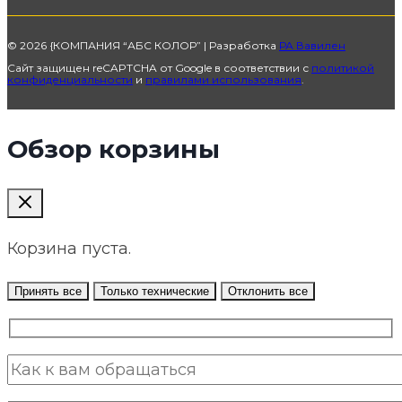
© 2026 {КОМПАНИЯ “АБС КОЛОР” | Разработка
РА Вавилен
Сайт защищен reCAPTCHA от Google в соответствии с
политикой
конфиденциальности
и
правилами использования
.
Обзор корзины
Корзина пуста.
Принять все
Только технические
Отклонить все