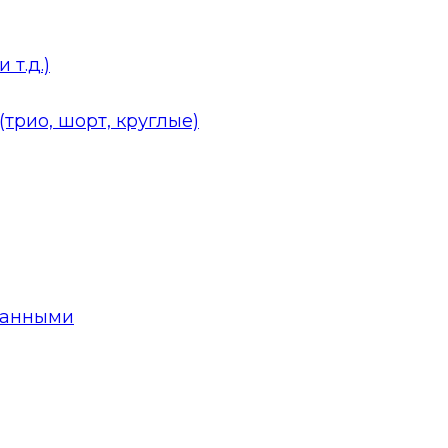
 т.д.)
трио, шорт, круглые)
данными