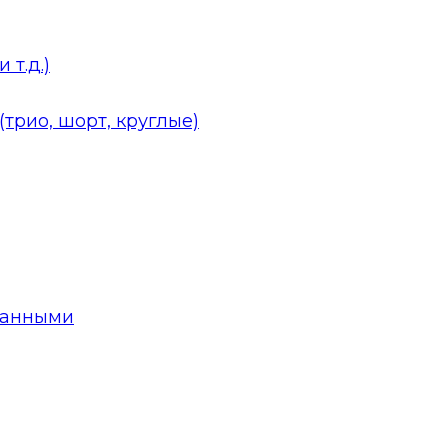
 т.д.)
трио, шорт, круглые)
данными