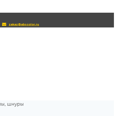
zakaz@abscolor.ru
пы, шнуры