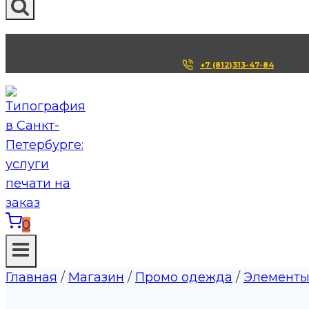
+7 (812)313-47-84
0
Главная
/
Магазин
/
Промо одежда
/
Элементы